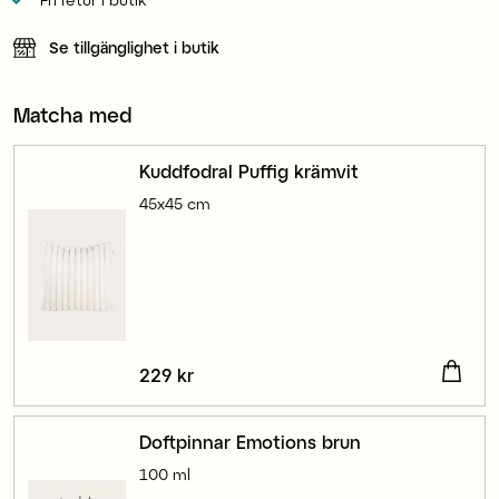
Se tillgänglighet i butik
Matcha med
Kuddfodral Puffig krämvit
45x45 cm
Pris
229 kr
:
229 kr
Doftpinnar Emotions brun
100 ml