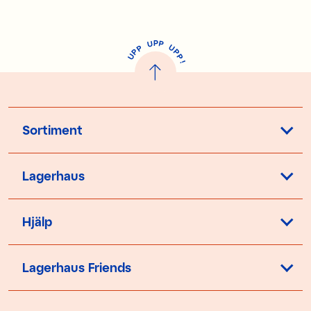
P
U
P
U
P
P
P
U
P
!
Sortiment
Lagerhaus
Hjälp
Lagerhaus Friends