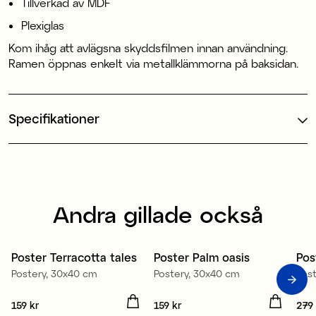
Tillverkad av MDF
Plexiglas
Kom ihåg att avlägsna skyddsfilmen innan användning.
Ramen öppnas enkelt via metallklämmorna på baksidan.
Specifikationer
Andra gillade också
Poster Terracotta tales
Poster Palm oasis
Pos
Nyhet
Nyhet
N
Postery, 30x40 cm
Postery, 30x40 cm
Pos
Pris
159 kr
:
159 kr
Pris
159 kr
:
159 kr
Pris
279 