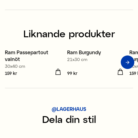
Liknande produkter
Ram Passepartout
Ram Burgundy
Ram
3 för 2
3 för 2
3
valnöt
bur
21x30 cm
30x40 cm
30x
Pris
159 kr
:
159 kr
Pris
99 kr
:
99 kr
Pris
159 
@LAGERHAUS
Dela din stil