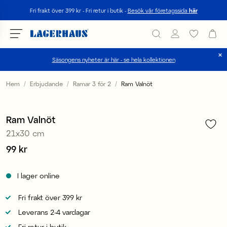
Sök
Fri frakt över 399 kr - Fri retur i butik -
Besök vår företagssida
här
Säsongens nyheter är här - se hela kollektionen
Välj språk / valuta
Hem
Erbjudande
Ramar 3 för 2
Ram Valnöt
1
/
2
DK / EUR
3 för 2
Ram Valnöt
FI / EUR
21x30 cm
NO / NKR
Pris
99 kr
:
99 kr
SE / SEK
I lager online
Fri frakt över 399 kr
Leverans 2-4 vardagar
Fri retur i butik