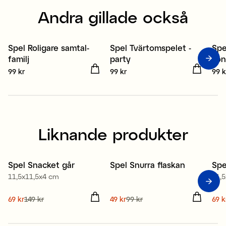
Andra gillade också
Spel Roligare samtal-
Spel Tvärtomspelet -
Spe
familj
party
kon
Pris
99 kr
:
99 kr
Pris
99 kr
:
99 kr
Pris
99 k
Liknande produkter
Spel Snacket går
Spel Snurra flaskan
Spe
Sale
Sale
S
11,5x11,5x4 cm
11,
Nuvarande pris
69 kr
149 kr
:
Nuvarande pris
49 kr
99 kr
:
Nuv
69 k
69 kr
Tidigare pris
:
149 kr
49 kr
Tidigare pris
:
99 kr
69 