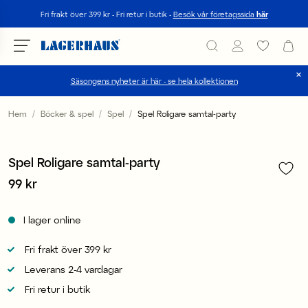
Sök
Fri frakt över 399 kr - Fri retur i butik -
Besök vår företagssida
här
Säsongens nyheter är här - se hela kollektionen
Välj språk / valuta
Hem
Böcker & spel
Spel
Spel Roligare samtal-party
1
/
4
DK / EUR
Spel Roligare samtal-party
FI / EUR
Pris
99 kr
:
99 kr
NO / NKR
I lager online
SE / SEK
Fri frakt över 399 kr
Leverans 2-4 vardagar
Fri retur i butik