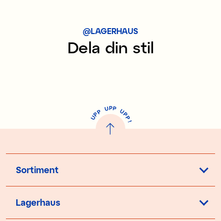
@LAGERHAUS
Dela din stil
P
U
P
U
P
P
P
U
P
!
Sortiment
Lagerhaus