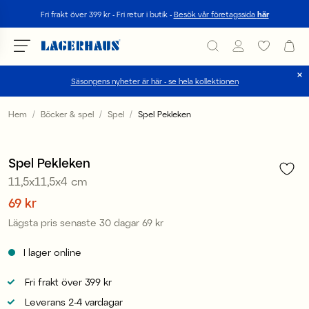
Sök
Fri frakt över 399 kr - Fri retur i butik -
Besök vår företagssida
här
Säsongens nyheter är här - se hela kollektionen
Välj språk / valuta
Hem
Böcker & spel
Spel
Spel Pekleken
1
/
2
DK / EUR
Sale
Spel Pekleken
FI / EUR
11,5x11,5x4 cm
NO / NKR
Pris
69 kr
:
69 kr
Lägsta pris senaste 30 dagar
69 kr
Pris
:
69 kr
SE / SEK
I lager online
Fri frakt över 399 kr
Leverans 2-4 vardagar