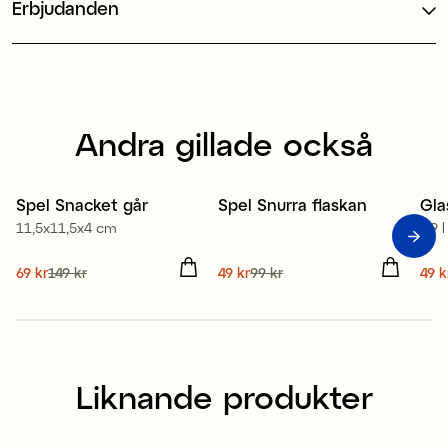
Erbjudanden
Andra gillade också
Spel Snacket går
Spel Snurra flaskan
Gla
Sale
Sale
S
11,5x11,5x4 cm
0,9 l
Nuvarande pris
69 kr
149 kr
:
Nuvarande pris
49 kr
99 kr
:
Nuv
49 k
69 kr
Tidigare pris
:
149 kr
49 kr
Tidigare pris
:
99 kr
49 
Liknande produkter