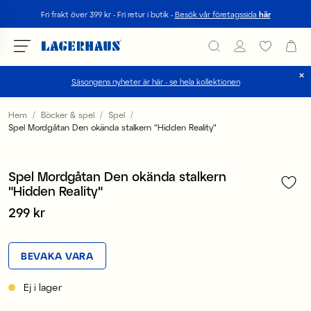
Sök
Fri frakt över 399 kr - Fri retur i butik -
Besök vår företagssida
här
Säsongens nyheter är här - se hela kollektionen
Välj språk / valuta
Hem
Böcker & spel
Spel
Spel Mordgåtan Den okända stalkern "Hidden Reality"
1
/
4
DK / EUR
FI / EUR
Spel Mordgåtan Den okända stalkern
"Hidden Reality"
NO / NKR
Pris
299 kr
:
299 kr
SE / SEK
BEVAKA VARA
Ej i lager