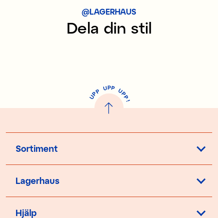
@LAGERHAUS
Dela din stil
P
U
P
U
P
P
P
U
P
!
Sortiment
Lagerhaus
Hjälp