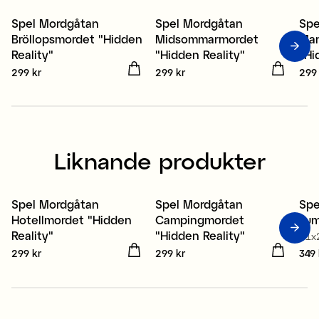
Spel Mordgåtan
Spel Mordgåtan
Spe
Bröllopsmordet "Hidden
Midsommarmordet
Man
Reality"
"Hidden Reality"
"Hi
Pris
299 kr
:
299 kr
Pris
299 kr
:
299 kr
Pris
299
Liknande produkter
Spel Mordgåtan
Spel Mordgåtan
Spe
Hotellmordet "Hidden
Campingmordet
su
Reality"
"Hidden Reality"
21x
Pris
299 kr
:
299 kr
Pris
299 kr
:
299 kr
Pris
349 