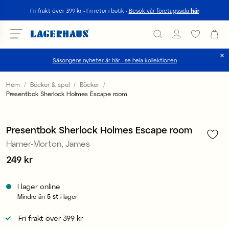
Sök
Fri frakt över 399 kr - Fri retur i butik -
Besök vår företagssida
här
Säsongens nyheter är här - se hela kollektionen
Välj språk / valuta
Hem
Böcker & spel
Böcker
Presentbok Sherlock Holmes Escape room
1
/
1
DK / EUR
FI / EUR
Presentbok Sherlock Holmes Escape room
Hamer-Morton, James
NO / NKR
Pris
249 kr
:
249 kr
SE / SEK
I lager online
Mindre än
5
st
i lager
Fri frakt över 399 kr