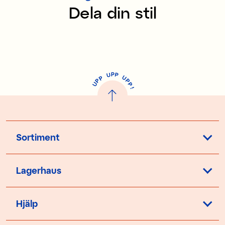
Dela din stil
P
U
P
U
P
P
P
U
P
!
Sortiment
Lagerhaus
Hjälp