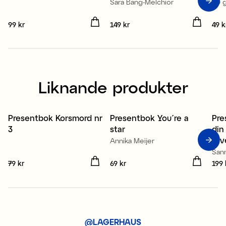
Sara Bang-Melchior
40 
Pris
99 kr
:
99 kr
Pris
149 kr
:
149 kr
Pris
49 k
Liknande produkter
Presentbok Korsmord nr
Presentbok You´re a
Pre
3
star
din
utv
Annika Meijer
San
Pris
79 kr
:
79 kr
Pris
69 kr
:
69 kr
Pris
199 
@LAGERHAUS