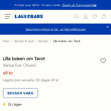
Sök
Fri frakt över 399 kr - Fri retur i butik -
Besök vår företagssida
här
Säsongens nyheter är här - se hela kollektionen
Välj språk / valuta
Hem
Böcker & spel
Böcker
Lilla boken om Tarot
1
/
1
DK / EUR
Sale
Lilla boken om Tarot
FI / EUR
Xanna Eve Chown
NO / NKR
Pris
69 kr
:
69 kr
Lägsta pris senaste 30 dagar
69 kr
Pris
:
69 kr
SE / SEK
BEVAKA VARA
Ej i lager