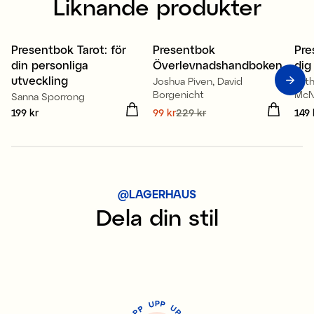
Liknande produkter
Presentbok Tarot: för
Presentbok
Pre
Sale
din personliga
Överlevnadshandboken
dig
utveckling
Joshua Piven, David
Est
Borgenicht
McNe
Sanna Sporrong
Pris
199 kr
:
199 kr
Nuvarande pris
99 kr
229 kr
:
Pris
149 
99 kr
Tidigare pris
:
229 kr
@LAGERHAUS
Dela din stil
P
U
P
U
P
P
P