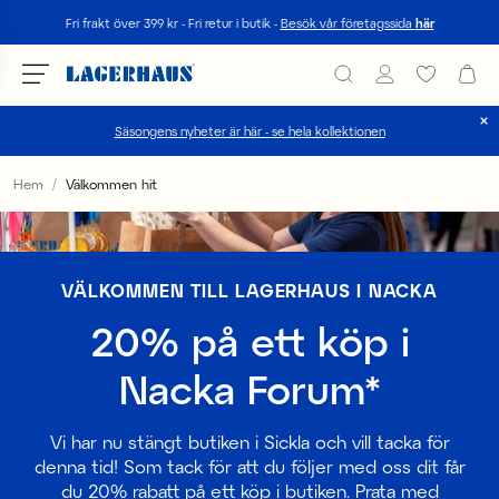
Sök
Fri frakt över 399 kr - Fri retur i butik -
Besök vår företagssida
här
Säsongens nyheter är här - se hela kollektionen
Välj språk / valuta
Hem
Välkommen hit
DK / EUR
FI / EUR
VÄLKOMMEN TILL LAGERHAUS I NACKA
NO / NKR
20% på ett köp i
SE / SEK
Nacka Forum*
Vi har nu stängt butiken i Sickla och vill tacka för
denna tid! Som tack för att du följer med oss dit får
du 20% rabatt på ett köp i butiken. Prata med