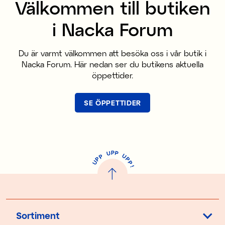
Välkommen till butiken
i Nacka Forum
Du är varmt välkommen att besöka oss i vår butik i
Nacka Forum. Här nedan ser du butikens aktuella
öppettider.
SE ÖPPETTIDER
P
U
P
U
P
P
P
U
P
!
Sortiment