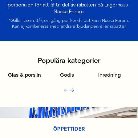
personalen för att få ta del av rabatten på Lagerhaus i
Nacka Forum.
*Gäller t.o.m. 1/7, en gång per kund i butiken i Nacka Forum.
Kan ej kombineras med andra erbjudanden eller rabatter.
Populära kategorier
Glas & porslin
Godis
Inredning
ÖPPETTIDER