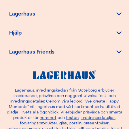
Lagerhaus
Hjälp
Lagerhaus Friends
Lagerhaus, inredningskedjan från Göteborg erbjuder
inspirerande, prisvärda och noggrant utvalda fest- och
inredningsdetaljer. Genom våra ledord "We create Happy
Moments" vill Lagerhaus med vårt sortiment bidra till ökad
glädje i livets alla ögonblick. Vi erbjuder prisvärda och smarta
produkter för
hemmet
och
festen
.
Inredningsdetaljer
,
förvaringsprodukter
,
glas
,
porslin
,
presentpåsar
,
inslagningsprodukter
och
festartiklar
- allt som behövs för att