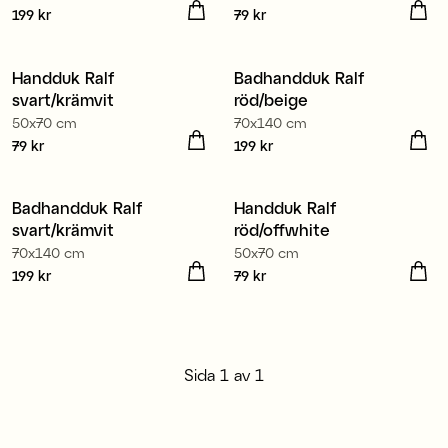
Pris
199 kr
:
199 kr
Pris
79 kr
:
79 kr
Handduk Ralf
Badhandduk Ralf
svart/krämvit
röd/beige
50x70 cm
70x140 cm
Pris
79 kr
:
79 kr
Pris
199 kr
:
199 kr
Badhandduk Ralf
Handduk Ralf
svart/krämvit
röd/offwhite
70x140 cm
50x70 cm
Pris
199 kr
:
199 kr
Pris
79 kr
:
79 kr
Sida
1
av
1