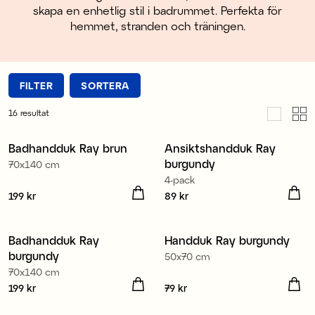
skapa en enhetlig stil i badrummet. Perfekta för
hemmet, stranden och träningen.
FILTER
SORTERA
16
resultat
100% ekologisk bomull
100% ekologisk bomull
Badhandduk Ray brun
Ansiktshandduk Ray
Nyhet
Nyhet
burgundy
70x140 cm
4-pack
Pris
199 kr
:
199 kr
Pris
89 kr
:
89 kr
100% ekologisk bomull
100% ekologisk bomull
Badhandduk Ray
Handduk Ray burgundy
Nyhet
Nyhet
burgundy
50x70 cm
70x140 cm
Pris
199 kr
:
199 kr
Pris
79 kr
:
79 kr
100% ekologisk bomull
100% ekologisk bomull