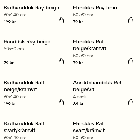
Badhandduk Ray beige
Handduk Ray brun
Nyhet
Nyhet
70x140 cm
50x70 cm
Pris
199 kr
:
199 kr
Pris
79 kr
:
79 kr
100% ekologisk bomull
Handduk Ray beige
Handduk Ralf
Nyhet
beige/krämvit
50x70 cm
50x70 cm
Pris
79 kr
:
79 kr
Pris
79 kr
:
79 kr
Badhandduk Ralf
Ansiktshandduk Rut
beige/krämvit
beige/vit
70x140 cm
4-pack
Pris
199 kr
:
199 kr
Pris
89 kr
:
89 kr
Badhandduk Ralf
Handduk Ralf
svart/krämvit
svart/krämvit
70x140 cm
50x70 cm