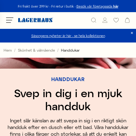
Sök
Fri frakt över 399 kr - Fri retur i butik -
Besök vår företagssida
här
Säsongens nyheter är här - se hela kollektionen
Välj språk / valuta
Hem
Skönhet & välmående
Handdukar
DK / EUR
FI / EUR
HANDDUKAR
NO / NKR
Svep in dig i en mjuk
SE / SEK
handduk
Inget slår känslan av att svepa in sig i en riktigt skön
handduk efter en dusch eller ett bad. Våra handdukar
finns i olika färger och storlekar, så att du enkelt kan