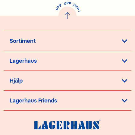
P
U
P
U
P
P
P
U
P
!
Sortiment
Lagerhaus
Hjälp
Lagerhaus Friends