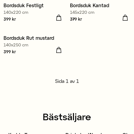
Bordsduk Festligt
Bordsduk Kantad
140x220 cm
145x220 cm
Pris
399 kr
:
399 kr
Pris
379 kr
:
379 kr
100% ekologisk bomull
Bordsduk Rut mustard
140x250 cm
Pris
399 kr
:
399 kr
Sida
1
av
1
Bästsäljare