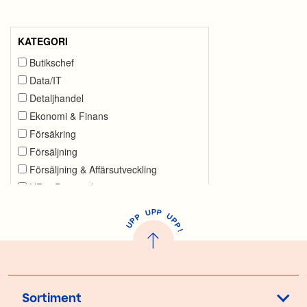
P
U
P
U
P
P
P
U
P
!
Sortiment