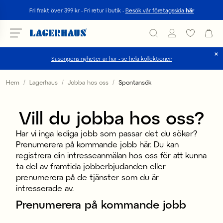
Sök
Fri frakt över 399 kr - Fri retur i butik -
Besök vår företagssida
här
Säsongens nyheter är här - se hela kollektionen
Välj språk / valuta
Hem
Lagerhaus
Jobba hos oss
Spontansök
DK / EUR
Vill du jobba hos oss?
FI / EUR
Har vi inga lediga jobb som passar det du söker?
NO / NKR
Prenumerera på kommande jobb här. Du kan
registrera din intresseanmälan hos oss för att kunna
SE / SEK
ta del av framtida jobberbjudanden eller
prenumerera på de tjänster som du är
intresserade av.
Prenumerera på kommande jobb