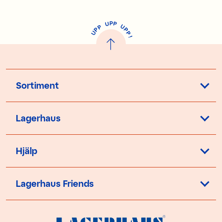
P
U
P
U
P
P
P
U
P
!
Sortiment
Lagerhaus
Hjälp
Lagerhaus Friends