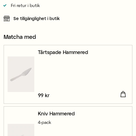
Fri retur i butik
Se tillgänglighet i butik
Matcha med
Tårtspade Hammered
Pris
99 kr
:
99 kr
Kniv Hammered
4-pack