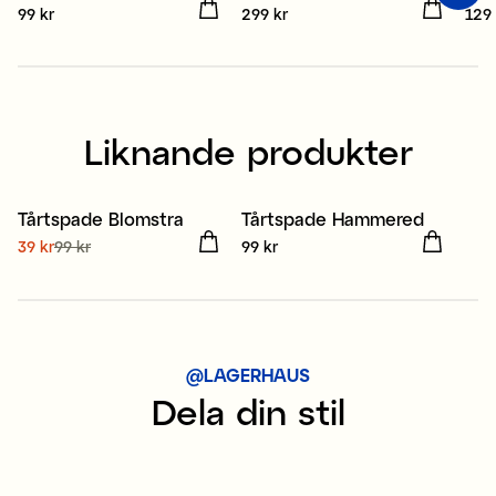
Pris
99 kr
:
99 kr
Pris
299 kr
:
299 kr
Pris
129 
Liknande produkter
Tårtspade Blomstra
Tårtspade Hammered
Sale
Nuvarande pris
39 kr
99 kr
:
Pris
99 kr
:
99 kr
39 kr
Tidigare pris
:
99 kr
@LAGERHAUS
Dela din stil