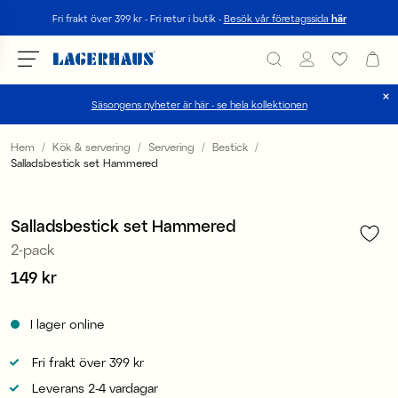
Sök
Fri frakt över 399 kr - Fri retur i butik -
Besök vår företagssida
här
Säsongens nyheter är här - se hela kollektionen
Välj språk / valuta
Hem
Kök & servering
Servering
Bestick
Salladsbestick set Hammered
1
/
2
DK / EUR
FI / EUR
Salladsbestick set Hammered
2-pack
NO / NKR
Pris
149 kr
:
149 kr
SE / SEK
I lager online
Fri frakt över 399 kr
Leverans 2-4 vardagar