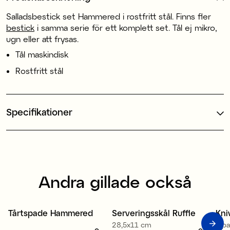
Salladsbestick set Hammered i rostfritt stål. Finns fler
bestick
i samma serie för ett komplett set. Tål ej mikro,
ugn eller att frysas.
Tål maskindisk
Rostfritt stål
Specifikationer
Andra gillade också
Tårtspade Hammered
Serveringsskål Ruffle
Kn
28,5x11 cm
4-p