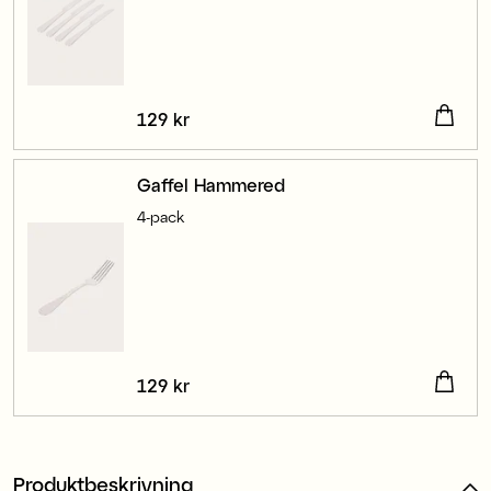
Pris
129 kr
:
129 kr
Gaffel Hammered
4-pack
Pris
129 kr
:
129 kr
Produktbeskrivning