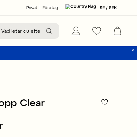
Privat
Företag
SE / SEK
opp Clear
r
114 kr