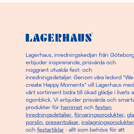
Lagerhaus, inredningskedjan från Götebor
erbjuder inspirerande, prisvärda och
noggrant utvalda fest- och
inredningsdetaljer. Genom våra ledord "We
create Happy Moments" vill Lagerhaus me
vårt sortiment bidra till ökad glädje i livets a
ögonblick. Vi erbjuder prisvärda och smart
produkter för
hemmet
och
festen
.
Inredningsdetaljer
,
förvaringsprodukter
,
gl
porslin
,
presentpåsar
,
inslagningsprodukte
och
festartiklar
- allt som behövs för att