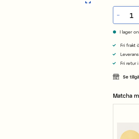
I lager on
Fri frakt
Leverans
Fri retur 
Se tillg
Matcha 