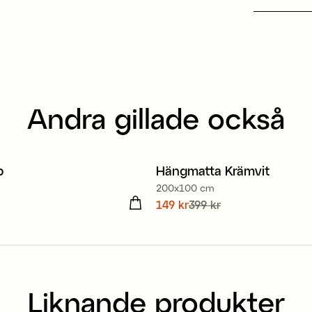
Andra gillade också
p
Hängmatta Krämvit
Sale
200x100 cm
 kr
Nuvarande pris
149 kr
399 kr
:
149 kr
Tidi
pris
:
399 kr
Liknande produkter