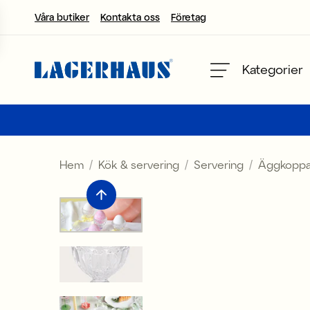
Våra butiker
Kontakta oss
Företag
Välj språk / valuta
Kategorier
DK / EUR
FI / EUR
Hem
Kök & servering
Servering
Äggkoppa
NO / NKR
SE / SEK