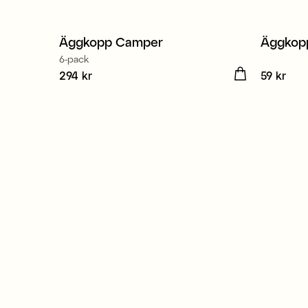
Äggkopp Camper
Äggkopp
6-pack
Pris
294 kr
:
294 kr
Pris
59 kr
:
59 