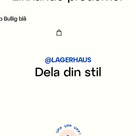
 Bullig blå
kr
@LAGERHAUS
Dela din stil
P
U
P
U
P
P
P
U
P
!