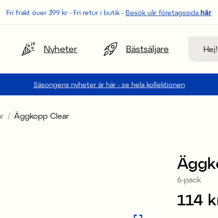
Fri frakt över 399 kr - Fri retur i butik -
Besök vår företagssida
här
Sök
Nyheter
Bästsäljare
Säsongens nyheter är här - se hela kollektionen
r
Äggkopp Clear
Äggk
6-pack
Pris
114 k
: