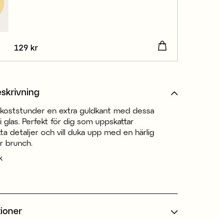
Pris
129 kr
:
129 kr
skrivning
ukoststunder en extra guldkant med dessa
 glas. Perfekt för dig som uppskattar
a detaljer och vill duka upp med en härlig
er brunch.
k
tioner