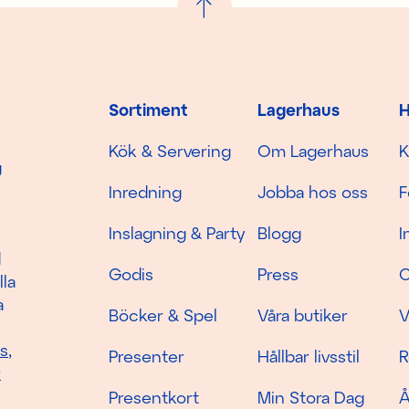
Sortiment
Lagerhaus
H
Kök & Servering
Om Lagerhaus
K
g
Inredning
Jobba hos oss
F
Inslagning & Party
Blogg
I
d
Godis
Press
C
lla
a
Böcker & Spel
Våra butiker
V
as
,
Presenter
Hållbar livsstil
R
r
Presentkort
Min Stora Dag
Å