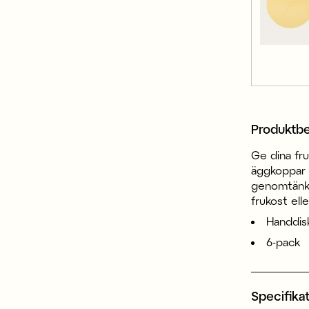
Produktbe
Ge dina fr
äggkoppar i
genomtänkt
frukost ell
Handdis
6-pack
Specifika