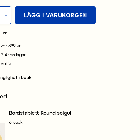
LÄGG I VARUKORGEN
line
 över 399 kr
 2-4 vardagar
i butik
änglighet i butik
med
Bordstablett Round solgul
6-pack