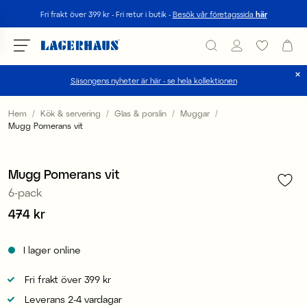
Sök
Fri frakt över 399 kr - Fri retur i butik -
Besök vår företagssida
här
Säsongens nyheter är här - se hela kollektionen
Välj språk / valuta
Hem
Kök & servering
Glas & porslin
Muggar
Mugg Pomerans vit
1
/
1
DK / EUR
FI / EUR
Mugg Pomerans vit
6-pack
NO / NKR
Pris
474 kr
:
474 kr
SE / SEK
I lager online
Fri frakt över 399 kr
Leverans 2-4 vardagar