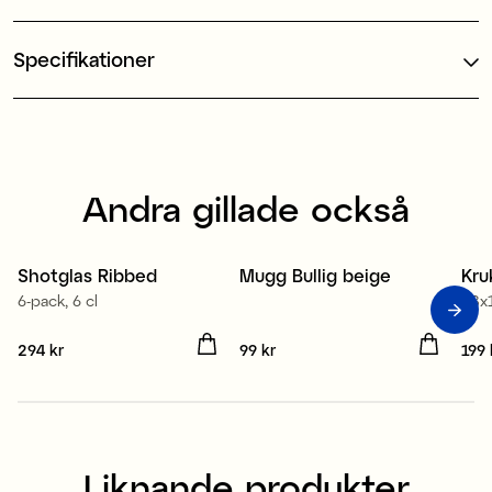
Specifikationer
Andra gillade också
Shotglas Ribbed
Mugg Bullig beige
Kru
6-pack, 6 cl
18x
Pris
294 kr
:
294 kr
Pris
99 kr
:
99 kr
Pris
199 
Liknande produkter