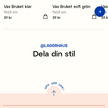
Vas Bruket klar
Vas Bruket soft grön
Vas
Medlem 3 för 99 kr
Medlem 3 för 99 kr
M
9x10 cm
9x10 cm
9x6
Pris
39 kr
:
39 kr
Pris
39 kr
:
39 kr
Pris
39 k
@LAGERHAUS
Dela din stil
P
U
P
U
P
P
P
U
P
!