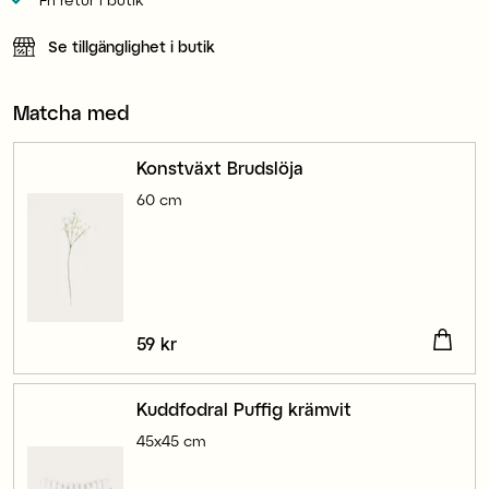
Se tillgänglighet i butik
Matcha med
Konstväxt Brudslöja
60 cm
Pris
59 kr
:
59 kr
Kuddfodral Puffig krämvit
45x45 cm