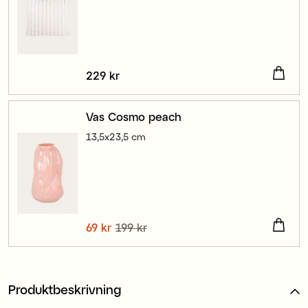
Pris
229 kr
:
229 kr
Vas Cosmo peach
13,5x23,5 cm
Nuvarande pris
69 kr
199 kr
:
69 kr
Tidigare pris
:
199 kr
Produktbeskrivning