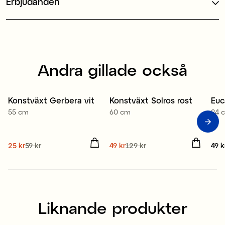
Erbjudanden
Andra gillade också
Konstväxt Gerbera vit
Konstväxt Solros rost
Euc
Sale
Sale
55 cm
60 cm
24 
Nuvarande pris
25 kr
59 kr
:
Nuvarande pris
49 kr
129 kr
:
Pris
49 k
25 kr
Tidigare pris
:
59 kr
49 kr
Tidigare pris
:
129 kr
Liknande produkter