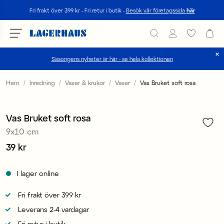
Sök
Fri frakt över 399 kr - Fri retur i butik -
Besök vår företagssida
här
Säsongens nyheter är här - se hela kollektionen
Välj språk / valuta
Hem
Inredning
Vaser & krukor
Vaser
Vas Bruket soft rosa
1
/
1
DK / EUR
Medlem 3 för 99 kr
Vas Bruket soft rosa
FI / EUR
9x10 cm
NO / NKR
Pris
39 kr
:
39 kr
SE / SEK
I lager online
Fri frakt över 399 kr
Leverans 2-4 vardagar
Fri retur i butik