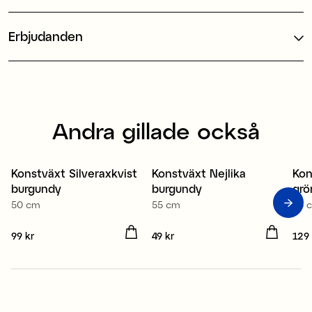
Erbjudanden
Andra gillade också
Konstväxt Silveraxkvist
Konstväxt Nejlika
Kon
Nyhet
Nyhet
N
burgundy
burgundy
grö
50 cm
55 cm
65 
Pris
99 kr
:
99 kr
Pris
49 kr
:
49 kr
Pris
129 