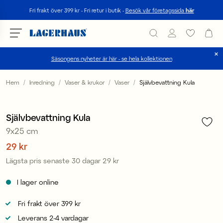
Sök
Fri frakt över 399 kr - Fri retur i butik -
Besök vår företagssida
här
Säsongens nyheter är här - se hela kollektionen
Välj språk / valuta
Hem
Inredning
Vaser & krukor
Vaser
Självbevattning Kula
1
/
1
DK / EUR
Sale
Självbevattning Kula
FI / EUR
9x25 cm
NO / NKR
Pris
29 kr
:
29 kr
Lägsta pris senaste 30 dagar
29 kr
Pris
:
29 kr
SE / SEK
I lager online
Fri frakt över 399 kr
Leverans 2-4 vardagar