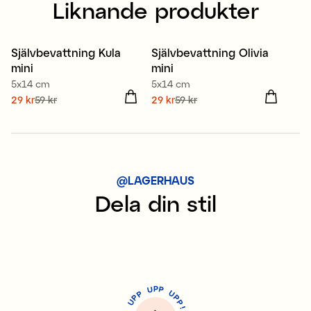
Liknande produkter
Självbevattning Kula
Självbevattning Olivia
Sale
Sale
mini
mini
5x14 cm
5x14 cm
Nuvarande pris
29 kr
59 kr
:
Nuvarande pris
29 kr
59 kr
:
29 kr
Tidigare pris
:
59 kr
29 kr
Tidigare pris
:
59 kr
@LAGERHAUS
Dela din stil
P
U
P
U
P
P
P
U
P
!