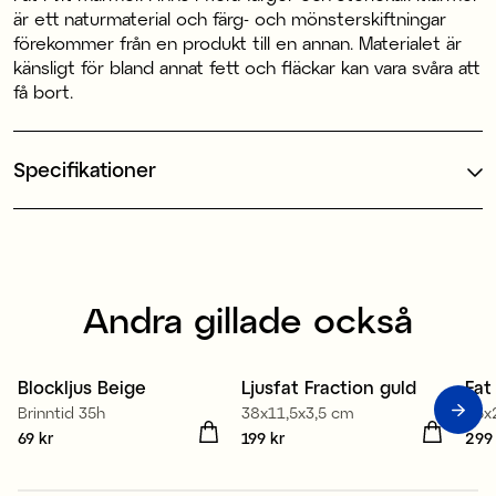
är ett naturmaterial och färg- och mönsterskiftningar
förekommer från en produkt till en annan. Materialet är
känsligt för bland annat fett och fläckar kan vara svåra att
få bort.
Specifikationer
Andra gillade också
100% stearin
Blockljus Beige
Ljusfat Fraction guld
Fat
Brinntid 35h
38x11,5x3,5 cm
25x
Pris
69 kr
:
69 kr
Pris
199 kr
:
199 kr
Pris
299