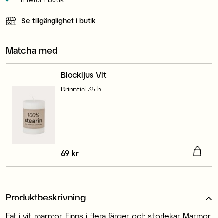
Se tillgänglighet i butik
Matcha med
Blockljus Vit
Brinntid 35 h
Pris
69 kr
:
69 kr
Produktbeskrivning
Fat i vit marmor. Finns i flera färger och storlekar. Marmor