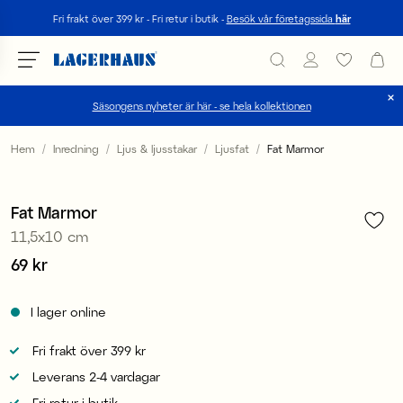
Sök
Fri frakt över 399 kr - Fri retur i butik -
Besök vår företagssida
här
Säsongens nyheter är här - se hela kollektionen
Välj språk / valuta
Hem
Inredning
Ljus & ljusstakar
Ljusfat
Fat Marmor
1
/
3
DK / EUR
Fat Marmor
FI / EUR
11,5x10 cm
NO / NKR
Pris
69 kr
:
69 kr
SE / SEK
I lager online
Fri frakt över 399 kr
Leverans 2-4 vardagar
Fri retur i butik