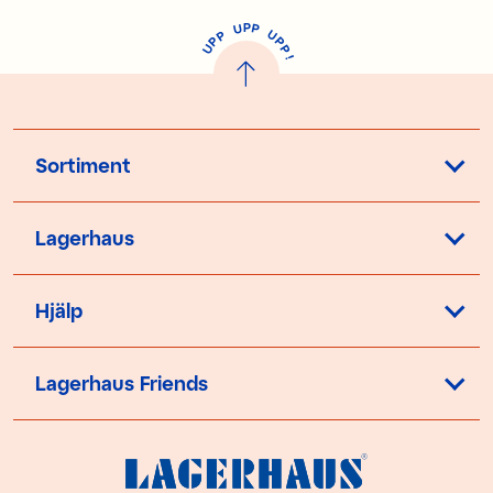
P
U
P
U
P
P
P
U
P
!
Sortiment
Lagerhaus
Hjälp
Lagerhaus Friends