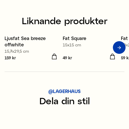
Liknande produkter
Ljusfat Sea breeze
Fat Square
Fat
offwhite
15x15 cm
20x
15,7x29,5 cm
Pris
159 kr
:
159 kr
Pris
49 kr
:
49 kr
Pris
59 k
@LAGERHAUS
Dela din stil