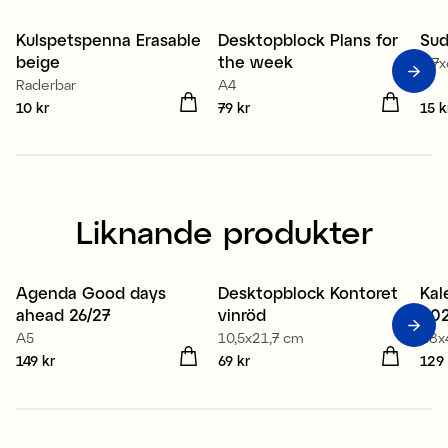
Kulspetspenna Erasable
Desktopblock Plans for
Sud
5
beige
the week
2,7
Raderbar
A4
Pris
10 kr
:
10 kr
Pris
79 kr
:
79 kr
Pris
15 k
Liknande produkter
Agenda Good days
Desktopblock Kontoret
Kal
Nyhet
Nyhet
N
ahead 26/27
vinröd
20
A5
10,5x21,7 cm
28x
Pris
149 kr
:
149 kr
Pris
69 kr
:
69 kr
Pris
129 