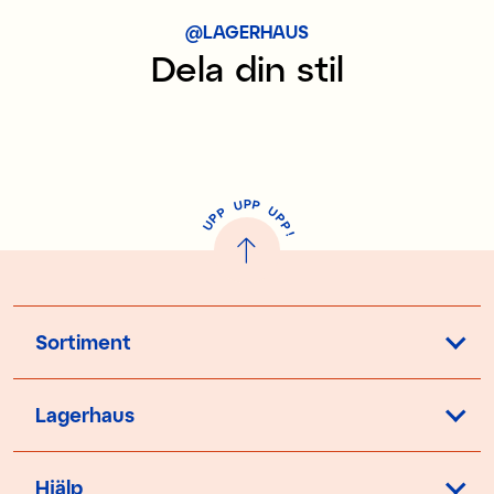
@LAGERHAUS
Dela din stil
P
U
P
U
P
P
P
U
P
!
Sortiment
Lagerhaus
Hjälp