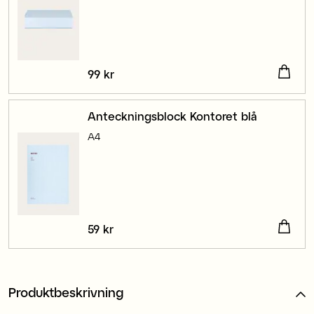
Pris
99 kr
:
99 kr
Anteckningsblock Kontoret blå
A4
Pris
59 kr
:
59 kr
Produktbeskrivning