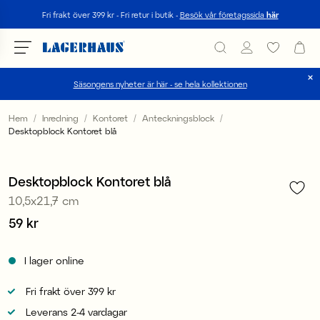
Sök
Fri frakt över 399 kr - Fri retur i butik -
Besök vår företagssida
här
Säsongens nyheter är här - se hela kollektionen
Välj språk / valuta
Hem
Inredning
Kontoret
Anteckningsblock
Desktopblock Kontoret blå
1
/
3
DK / EUR
FI / EUR
Desktopblock Kontoret blå
10,5x21,7 cm
NO / NKR
Pris
59 kr
:
59 kr
SE / SEK
I lager online
Fri frakt över 399 kr
Leverans 2-4 vardagar