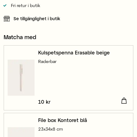
Fri retur i butik
Se tillgänglighet i butik
Matcha med
Kulspetspenna Erasable beige
Raderbar
Pris
10 kr
:
10 kr
File box Kontoret blå
23x34x8 cm