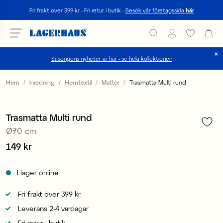
Sök
Fri frakt över 399 kr - Fri retur i butik -
Besök vår företagssida
här
Säsongens nyheter är här - se hela kollektionen
Välj språk / valuta
Hem
Inredning
Hemtextil
Mattor
Trasmatta Multi rund
1
/
1
DK / EUR
Trasmatta Multi rund
FI / EUR
Ø70 cm
NO / NKR
Pris
149 kr
:
149 kr
SE / SEK
I lager online
Fri frakt över 399 kr
Leverans 2-4 vardagar
Fri retur i butik