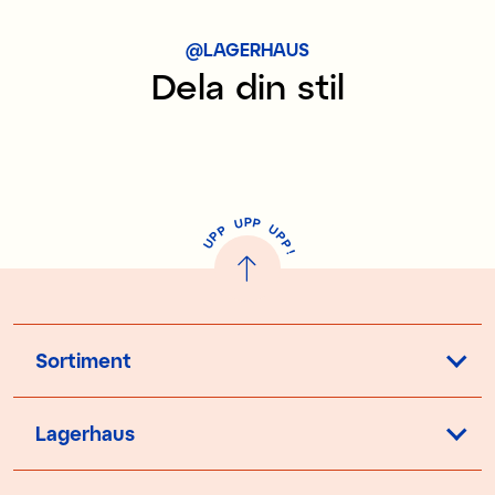
@LAGERHAUS
Dela din stil
P
U
P
U
P
P
P
U
P
!
Sortiment
Lagerhaus