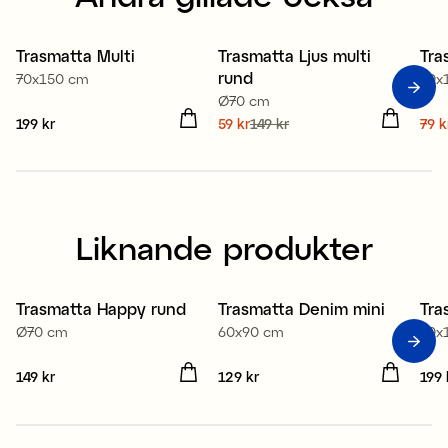
Återvunnen textil
Återvunnen textil
Åt
Trasmatta Multi
Trasmatta Ljus multi
Tra
Sale
S
rund
70x150 cm
70x
Ø70 cm
Pris
199 kr
:
199 kr
Nuvarande pris
59 kr
149 kr
:
Nuv
79 k
59 kr
Tidigare pris
:
149 kr
79 
Liknande produkter
Trasmatta Happy rund
Trasmatta Denim mini
Tra
Ø70 cm
60x90 cm
70x
Pris
149 kr
:
149 kr
Pris
129 kr
:
129 kr
Pris
199 