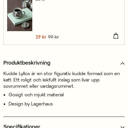
Nuvarande pris
19 kr
99 kr
:
19 kr
Tidigare pris
:
99 kr
Produktbeskrivning
Kudde Lyllos är en stor figurativ kudde formad som en
katt. Ett roligt och lekfullt inslag som livar upp
sovrummet eller vardagsrummet.
Gosigt och mjukt material
Design by Lagerhaus
Specifikationer