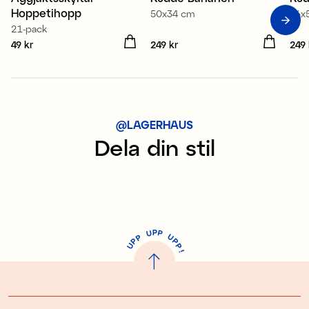
Hoppetihopp
50x34 cm
36x
21-pack
Pris
49 kr
:
49 kr
Pris
249 kr
:
249 kr
Pris
249 
@LAGERHAUS
Dela din stil
P
U
P
U
P
P
P
U
P
!