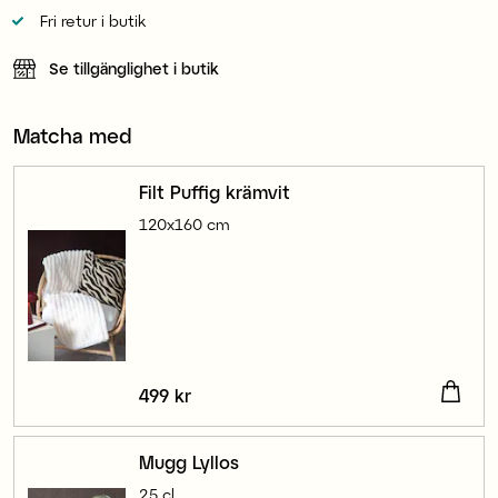
Fri retur i butik
Se tillgänglighet i butik
Matcha med
Filt Puffig krämvit
120x160 cm
Pris
499 kr
:
499 kr
Mugg Lyllos
25 cl