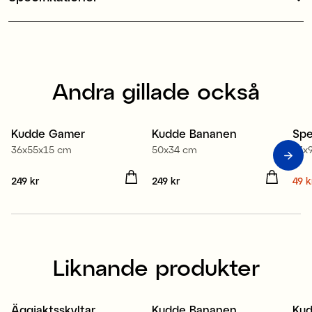
Andra gillade också
Kudde Gamer
Kudde Bananen
Spe
S
36x55x15 cm
50x34 cm
93x
Pris
249 kr
:
249 kr
Pris
249 kr
:
249 kr
Nuv
49 k
49 
Liknande produkter
Äggjaktsskyltar
Kudde Bananen
Ku