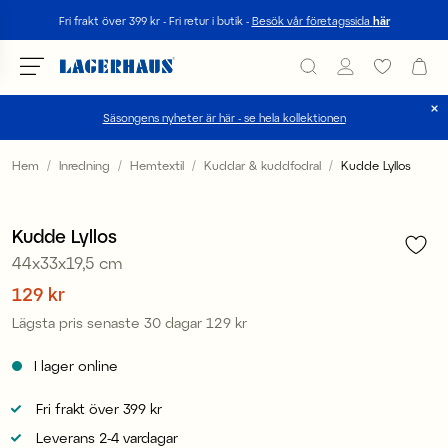
Sök
Fri frakt över 399 kr - Fri retur i butik -
Besök vår företagssida
här
Säsongens nyheter är här - se hela kollektionen
Välj språk / valuta
Hem
Inredning
Hemtextil
Kuddar & kuddfodral
Kudde Lyllos
1
/
2
DK / EUR
Sale
Kudde Lyllos
FI / EUR
44x33x19,5 cm
NO / NKR
Pris
129 kr
:
129 kr
Lägsta pris senaste 30 dagar
129 kr
Pris
:
129 kr
SE / SEK
I lager online
Fri frakt över 399 kr
Leverans 2-4 vardagar