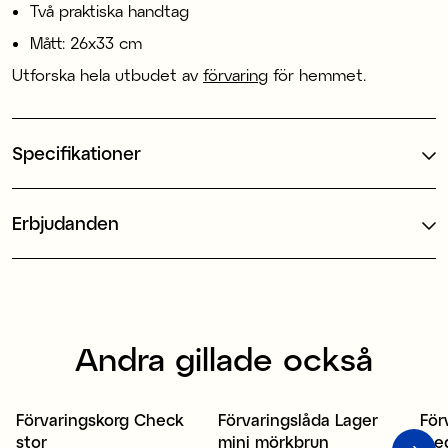
Två praktiska handtag
Mått: 26x33 cm
Utforska hela utbudet av
förvaring
för hemmet.
Specifikationer
Erbjudanden
Andra gillade också
80% återvunnen plast
Förvaringskorg Check
Förvaringslåda Lager
För
Nyhet
Nyhet
N
stor
mini mörkbrun
me