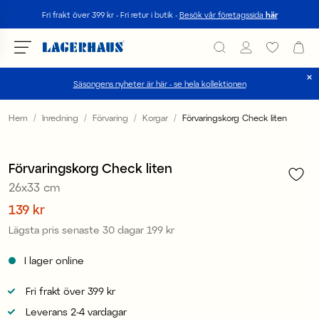
Sök
Fri frakt över 399 kr - Fri retur i butik -
Besök vår företagssida
här
Säsongens nyheter är här - se hela kollektionen
Välj språk / valuta
Hem
Inredning
Förvaring
Korgar
Förvaringskorg Check liten
1
/
2
DK / EUR
Kampanj 30%
Förvaringskorg Check liten
FI / EUR
Nyhet
26x33 cm
NO / NKR
Pris
139 kr
:
139 kr
Lägsta pris senaste 30 dagar
199 kr
Pris
:
199 kr
SE / SEK
I lager online
Fri frakt över 399 kr
Leverans 2-4 vardagar