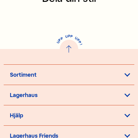
P
U
P
U
P
P
P
U
P
!
Sortiment
Lagerhaus
Hjälp
Lagerhaus Friends