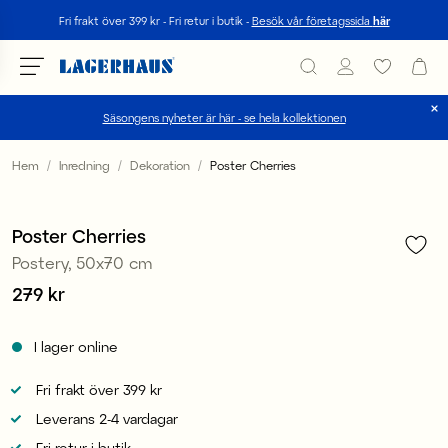
Sök
Fri frakt över 399 kr - Fri retur i butik -
Besök vår företagssida
här
Säsongens nyheter är här - se hela kollektionen
Välj språk / valuta
Hem
Inredning
Dekoration
Poster Cherries
1
/
3
DK / EUR
Poster Cherries
FI / EUR
Postery, 50x70 cm
NO / NKR
Pris
279 kr
:
279 kr
SE / SEK
I lager online
Fri frakt över 399 kr
Leverans 2-4 vardagar
Fri retur i butik