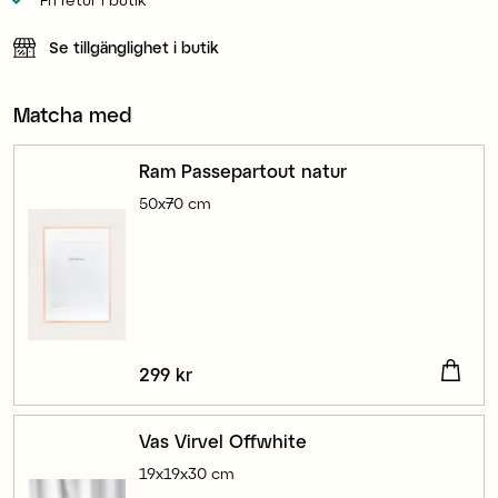
Se tillgänglighet i butik
Matcha med
Ram Passepartout natur
50x70 cm
Pris
299 kr
:
299 kr
Vas Virvel Offwhite
19x19x30 cm