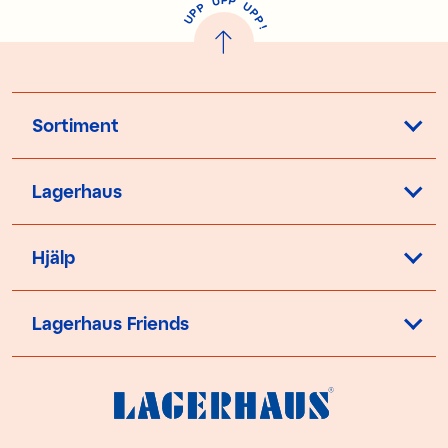
U
P
U
P
P
P
U
P
!
Sortiment
Lagerhaus
Hjälp
Lagerhaus Friends