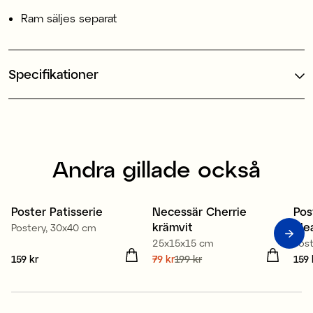
Ram säljes separat
Specifikationer
Andra gillade också
100% ekologisk bomull
Poster Patisserie
Necessär Cherrie
Pos
Sale
krämvit
ple
Postery, 30x40 cm
25x15x15 cm
Pos
Pris
159 kr
:
159 kr
Nuvarande pris
79 kr
199 kr
:
Pris
159 
79 kr
Tidigare pris
:
199 kr