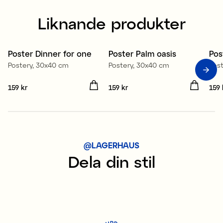
Liknande produkter
Poster Dinner for one
Poster Palm oasis
Pos
Nyhet
Nyhet
Postery, 30x40 cm
Postery, 30x40 cm
Pos
Pris
159 kr
:
159 kr
Pris
159 kr
:
159 kr
Pris
159 
@LAGERHAUS
Dela din stil
P