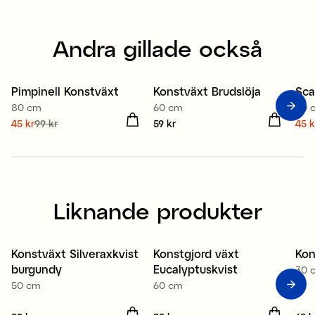
Andra gillade också
Pimpinell Konstväxt
Konstväxt Brudslöja
Sca
Sale
S
80 cm
60 cm
60 
Nuvarande pris
45 kr
99 kr
:
Pris
59 kr
:
59 kr
Nuv
45 k
45 kr
Tidigare pris
:
99 kr
45 
Liknande produkter
Konstväxt Silveraxkvist
Konstgjord växt
Kon
Nyhet
burgundy
Eucalyptuskvist
30 
50 cm
60 cm