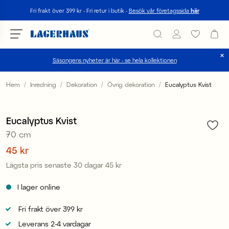
Sök
Fri frakt över 399 kr - Fri retur i butik -
Besök vår företagssida
här
Säsongens nyheter är här - se hela kollektionen
Välj språk / valuta
Hem
Inredning
Dekoration
Övrig dekoration
Eucalyptus Kvist
1
/
2
DK / EUR
Sale
Eucalyptus Kvist
FI / EUR
70 cm
NO / NKR
Pris
45 kr
:
45 kr
Lägsta pris senaste 30 dagar
45 kr
Pris
:
45 kr
SE / SEK
I lager online
Fri frakt över 399 kr
Leverans 2-4 vardagar