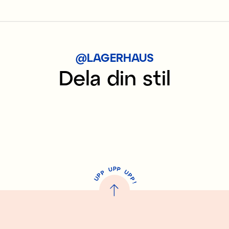
@LAGERHAUS
Dela din stil
P
U
P
U
P
P
P
U
P
!