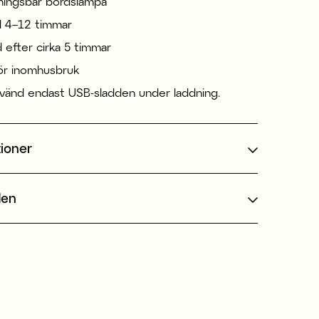
ningsbar bordslampa
id 4–12 timmar
d efter cirka 5 timmar
ör inomhusbruk
änd endast USB-sladden under laddning.
tioner
den