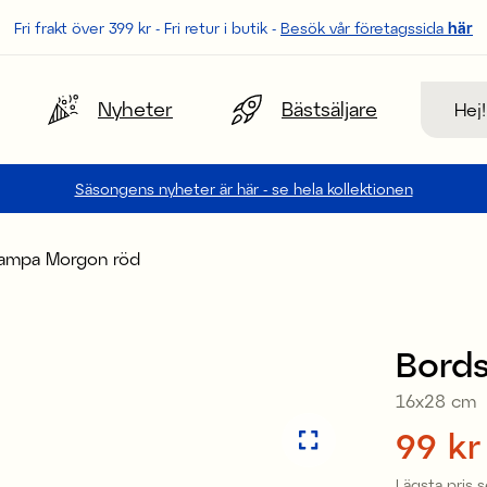
Fri frakt över 399 kr - Fri retur i butik -
Besök vår företagssida
här
Sök
Nyheter
Bästsäljare
Säsongens nyheter är här - se hela kollektionen
lampa Morgon röd
Sale
Bord
16x28 cm
Pris
99 kr
:
Lägsta pris 