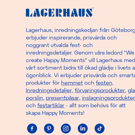
Lagerhaus, inredningskedjan från Götebor
erbjuder inspirerande, prisvärda och
noggrant utvalda fest- och
inredningsdetaljer. Genom våra ledord "We
create Happy Moments" vill Lagerhaus me
vårt sortiment bidra till ökad glädje i livets a
ögonblick. Vi erbjuder prisvärda och smart
produkter för
hemmet
och
festen
.
Inredningsdetaljer
,
förvaringsprodukter
,
gl
porslin
,
presentpåsar
,
inslagningsprodukte
och
festartiklar
- allt som behövs för att
skapa Happy Moments!