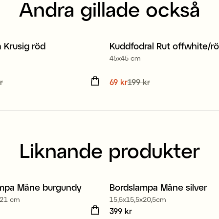
Andra gillade också
a Krusig röd
Kuddfodral Rut offwhite/r
Sale
45x45 cm
de pris
r
:
15 kr
Tidigare
Nuvarande pris
69 kr
199 kr
:
69 kr
Tidiga
kr
199 kr
Liknande produkter
mpa Måne burgundy
Bordslampa Måne silver
x21 cm
15,5x15,5x20,5cm
 kr
Pris
399 kr
:
399 kr