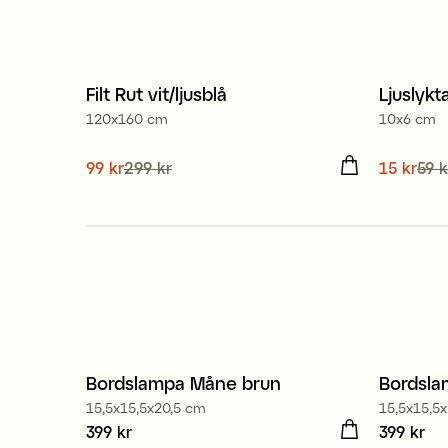
Filt Rut vit/ljusblå
Ljuslykt
Sale
Sale
120x160 cm
10x6 cm
Nuvarande pris
99 kr
299 kr
:
99 kr
Tidigare pris
:
Nuvaran
15 kr
59 k
299 kr
pris
:
59 
Bordslampa Måne brun
Bordsla
Nyhet
15,5x15,5x20,5 cm
15,5x15,5
Pris
399 kr
:
399 kr
Pris
399 kr
:
399