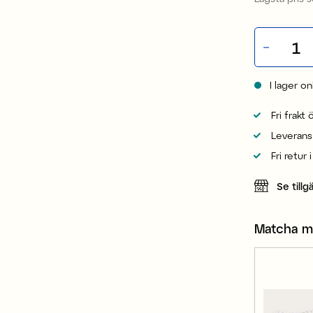
I lager on
Fri frakt
Leverans
Fri retur 
Se tillg
Matcha 