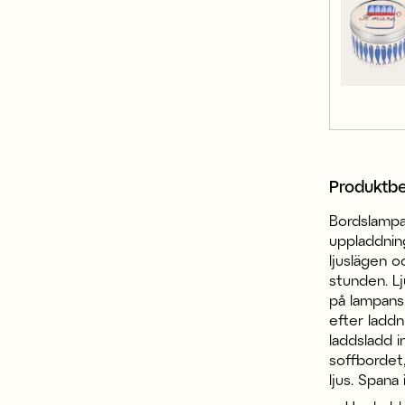
Produktbe
Bordslampa
uppladdning
ljuslägen o
stunden. Lj
på lampans
efter laddn
laddsladd i
soffbordet,
ljus. Spana