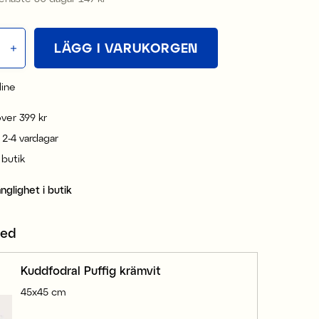
LÄGG I VARUKORGEN
line
 över 399 kr
 2-4 vardagar
i butik
änglighet i butik
med
Kuddfodral Puffig krämvit
45x45 cm