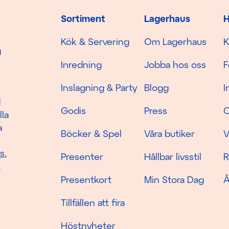
Sortiment
Lagerhaus
H
Kök & Servering
Om Lagerhaus
K
g
Inredning
Jobba hos oss
F
Inslagning & Party
Blogg
I
d
Godis
Press
C
lla
a
Böcker & Spel
Våra butiker
V
as
,
Presenter
Hållbar livsstil
R
r
Presentkort
Min Stora Dag
Å
Tillfällen att fira
Höstnyheter