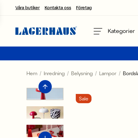
Våra butiker
Kontakta oss
Företag
Välj språk / valuta
Kategorier
DK / EUR
FI / EUR
Hem
Inredning
Belysning
Lampor
Bords
NO / NKR
SE / SEK
Sale