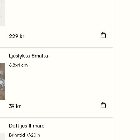
Pris
229 kr
:
229 kr
Ljuslykta Smälta
6,8x4 cm
Pris
39 kr
:
39 kr
Doftljus Il mare
Brinntid +/-20 h