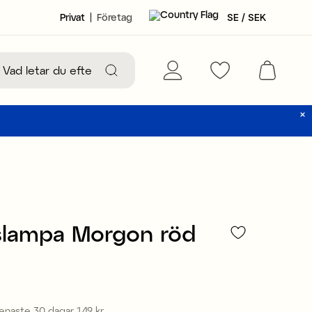
Privat
Företag
SE / SEK
slampa Morgon röd
99 kr
senaste 30 dagar
149 kr
Pris
:
149 kr