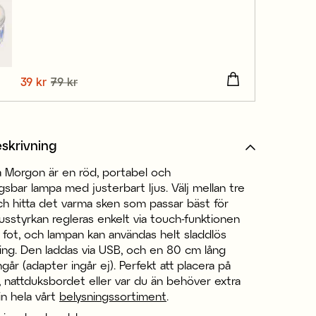
Nuvarande pris
39 kr
79 kr
:
39 kr
Tidigare pris
:
79 kr
skrivning
 Morgon är en röd, portabel och
sbar lampa med justerbart ljus. Välj mellan tre
ch hitta det varma sken som passar bäst för
usstyrkan regleras enkelt via touch-funktionen
 fot, och lampan kan användas helt sladdlös
ing. Den laddas via USB, och en 80 cm lång
ngår (adapter ingår ej). Perfekt att placera på
 nattduksbordet eller var du än behöver extra
 in hela vårt
belysningssortiment
.