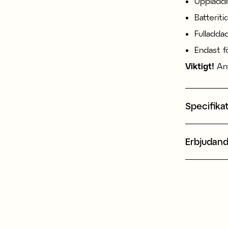
Uppladd
Batterit
Fulladda
Endast f
Viktigt!
Anv
Specifika
Erbjudan