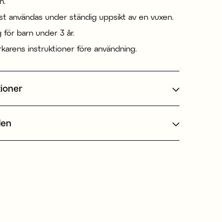
n.
st användas under ständig uppsikt av en vuxen.
g för barn under 3 år.
erkarens instruktioner före användning.
tioner
den