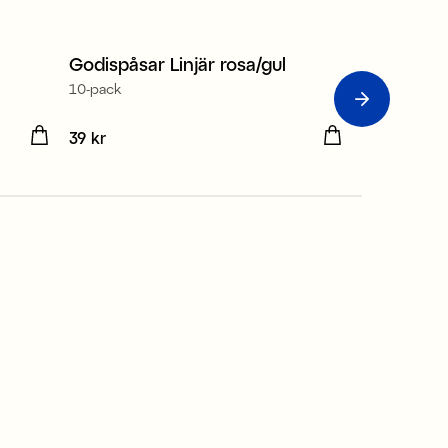
Godispåsar Linjär rosa/gul
Partyhatt
10-pack
6-pack
Pris
39 kr
:
39 kr
Pris
59 kr
:
59 kr