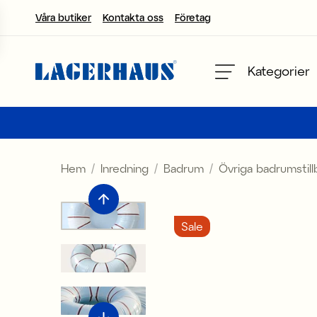
Våra butiker
Kontakta oss
Företag
Välj språk / valuta
Kategorier
DK / EUR
FI / EUR
Hem
Inredning
Badrum
Övriga badrumstil
NO / NKR
SE / SEK
Sale