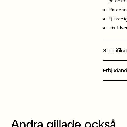
på botte
Får enda
Ej lämpli
Läs tillv
Specifika
Erbjudan
Andra gillade också