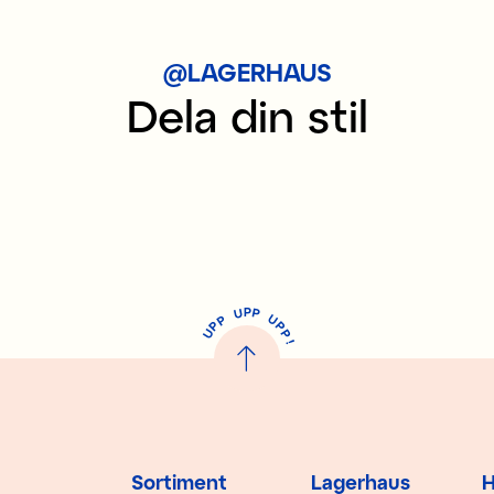
@LAGERHAUS
Dela din stil
P
U
P
U
P
P
P
U
P
!
Sortiment
Lagerhaus
H