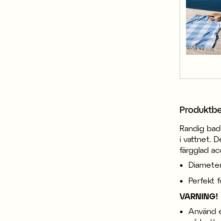
Produktbe
Randig badr
i vattnet. 
färgglad ac
Diamete
Perfekt 
VARNING!
Använd e