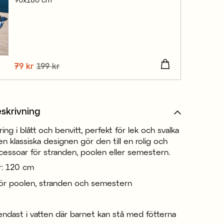
Nuvarande pris
79 kr
199 kr
:
79 kr
Tidigare pris
:
199 kr
skrivning
ing i blått och benvitt, perfekt för lek och svalka
Den klassiska designen gör den till en rolig och
cessoar för stranden, poolen eller semestern.
r: 120 cm
för poolen, stranden och semestern
ndast i vatten där barnet kan stå med fötterna