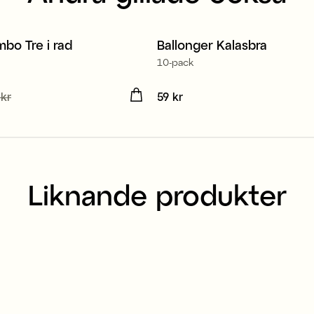
bo Tre i rad
Ballonger Kalasbra
10-pack
de pris
 kr
:
49 kr
Tidigare pris
:
Pris
59 kr
:
59 kr
Liknande produkter