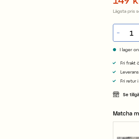
Lägsta pris 
I lager on
Fri frakt
Leverans
Fri retur 
Se tillg
Matcha 