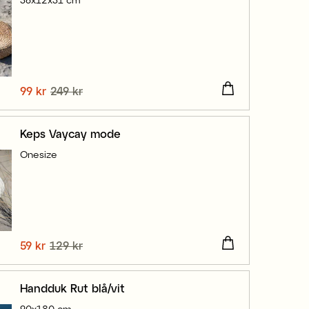
Nuvarande pris
99 kr
249 kr
:
99 kr
Tidigare pris
:
249 kr
Keps Vaycay mode
Onesize
Nuvarande pris
59 kr
129 kr
:
59 kr
Tidigare pris
:
129 kr
Handduk Rut blå/vit
90x180 cm