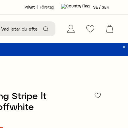
Privat
Företag
SE / SEK
ng Stripe lt
offwhite
r
149 kr