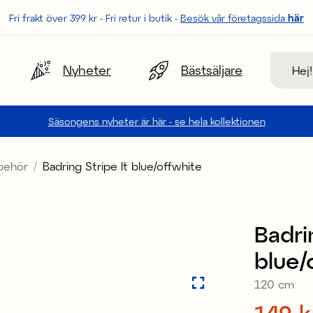
Fri frakt över 399 kr - Fri retur i butik -
Besök vår företagssida
här
Sök
Nyheter
Bästsäljare
Säsongens nyheter är här - se hela kollektionen
lbehör
Badring Stripe lt blue/offwhite
Sale
Badri
blue/
120 cm
Pris
149 k
: