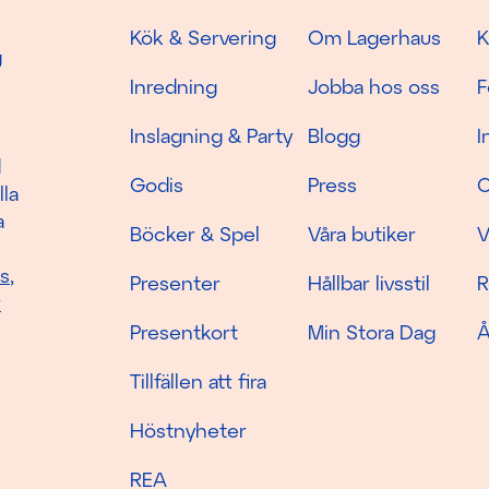
Kök & Servering
Om Lagerhaus
K
g
Inredning
Jobba hos oss
F
Inslagning & Party
Blogg
I
d
Godis
Press
C
lla
a
Böcker & Spel
Våra butiker
V
as
,
Presenter
Hållbar livsstil
R
r
Presentkort
Min Stora Dag
Å
Tillfällen att fira
Höstnyheter
REA