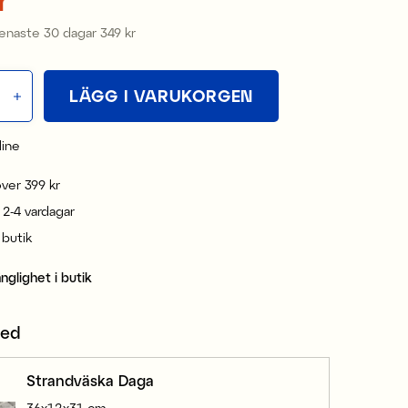
senaste 30 dagar
349 kr
Pris
:
349 kr
LÄGG I VARUKORGEN
line
 över 399 kr
 2-4 vardagar
i butik
änglighet i butik
med
Strandväska Daga
36x12x31 cm