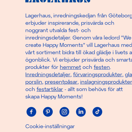
Lagerhaus, inredningskedjan från Götebor
erbjuder inspirerande, prisvärda och
noggrant utvalda fest- och
inredningsdetaljer. Genom våra ledord "We
create Happy Moments" vill Lagerhaus me
vårt sortiment bidra till ökad glädje i livets a
ögonblick. Vi erbjuder prisvärda och smart
produkter för
hemmet
och
festen
.
Inredningsdetaljer
,
förvaringsprodukter
,
gl
porslin
,
presentpåsar
,
inslagningsprodukte
och
festartiklar
- allt som behövs för att
skapa Happy Moments!
Cookie-inställningar