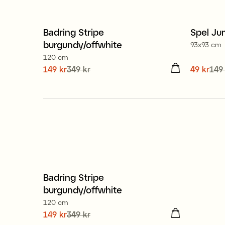
Badring Stripe
Spel Jum
Sale
Sale
burgundy/offwhite
93x93 cm
120 cm
Nuvarande pris
149 kr
349 kr
:
149 kr
Tidigare
Nuvaran
49 kr
149
pris
:
349 kr
149 kr
Badring Stripe
Sale
burgundy/offwhite
120 cm
Nuvarande pris
149 kr
349 kr
:
149 kr
Tidigare