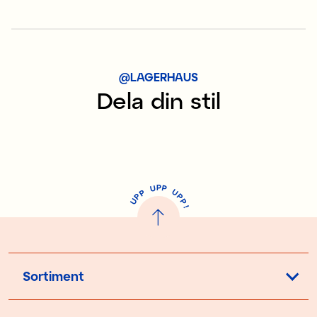
@LAGERHAUS
Dela din stil
P
U
P
U
P
P
P
U
P
!
Sortiment