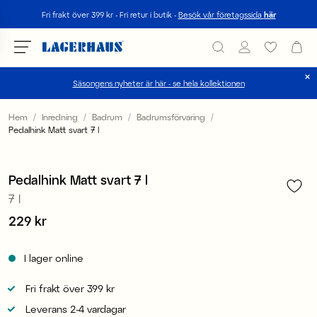
Sök
Fri frakt över 399 kr - Fri retur i butik -
Besök vår företagssida
här
Säsongens nyheter är här - se hela kollektionen
Välj språk / valuta
Hem
Inredning
Badrum
Badrumsförvaring
Pedalhink Matt svart 7 l
1
/
2
DK / EUR
FI / EUR
Pedalhink Matt svart 7 l
7 l
NO / NKR
Pris
229 kr
:
229 kr
SE / SEK
I lager online
Fri frakt över 399 kr
Leverans 2-4 vardagar