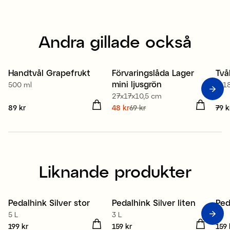
Andra gillade också
80% återvunnen plast
Handtvål Grapefrukt
Förvaringslåda Lager
Två
2 för 139 kr
Kampanj 30%
mini ljusgrön
500 ml
7x1
27x17x10,5 cm
Pris
89 kr
:
89 kr
Nuvarande pris
48 kr
69 kr
:
Pris
79 k
48 kr
Tidigare pris
:
69 kr
Liknande produkter
Pedalhink Silver stor
Pedalhink Silver liten
Ped
5 L
3 L
3 l
Pris
199 kr
:
199 kr
Pris
159 kr
:
159 kr
Pris
159 