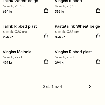
Tallrik Wheat beige
Vinglas Ribbed
6-pack, Ø19 cm
4-pack, 29,7 cl
Pris
654 kr
:
654 kr
Pris
356 kr
:
356 kr
Tallrik Ribbed plast
Pastatallrik Wheat beige
6-pack, Ø20 cm
6-pack, Ø22 cm
Pris
234 kr
:
234 kr
Pris
834 kr
:
834 kr
Tillverkad i Europa
Vinglas Melodia
Vinglas Ribbed plast
6-pack, 27 cl
6-pack, 20 cl
Pris
499 kr
:
499 kr
Pris
294 kr
:
294 kr
Sida
1
av
4