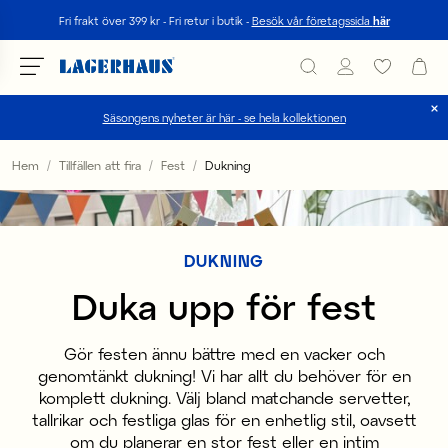
Sök
Fri frakt över 399 kr - Fri retur i butik -
Besök vår företagssida
här
Säsongens nyheter är här - se hela kollektionen
Välj språk / valuta
Hem
Tillfällen att fira
Fest
Dukning
DK / EUR
FI / EUR
DUKNING
NO / NKR
Duka upp för fest
SE / SEK
Gör festen ännu bättre med en vacker och
genomtänkt dukning! Vi har allt du behöver för en
komplett dukning. Välj bland matchande servetter,
tallrikar och festliga glas för en enhetlig stil, oavsett
om du planerar en stor fest eller en intim