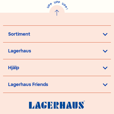
P
U
P
U
P
P
P
U
P
!
Sortiment
Lagerhaus
Hjälp
Lagerhaus Friends