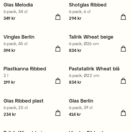
Glas Melodia
Shotglas Ribbed
6-pack, 34 cl
6-pack, 6 cl
Pris
349 kr
:
349 kr
Pris
294 kr
:
294 kr
Tillverkad i Europa
Vinglas Berlin
Tallrik Wheat beige
6-pack, 45 cl
6-pack, Ø26 cm
Pris
594 kr
:
594 kr
Pris
834 kr
:
834 kr
Plastkanna Ribbed
Pastatallrik Wheat blå
2 l
6-pack, Ø22 cm
Pris
199 kr
:
199 kr
Pris
834 kr
:
834 kr
Tillverkad i Europa
Glas Ribbed plast
Glas Berlin
6-pack, 25 cl
6-pack, 37 cl
Pris
234 kr
:
234 kr
Pris
414 kr
:
414 kr