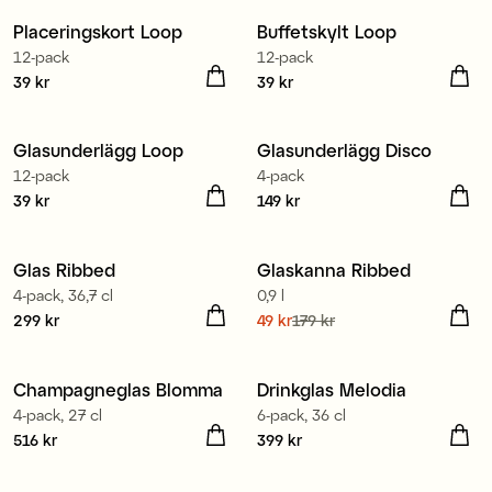
Placeringskort Loop
Buffetskylt Loop
12-pack
12-pack
Pris
39 kr
:
39 kr
Pris
39 kr
:
39 kr
Glasunderlägg Loop
Glasunderlägg Disco
12-pack
4-pack
Pris
39 kr
:
39 kr
Pris
149 kr
:
149 kr
Glas Ribbed
Glaskanna Ribbed
Sale
4-pack, 36,7 cl
0,9 l
Pris
299 kr
:
299 kr
Nuvarande pris
49 kr
179 kr
:
49 kr
Tidigare pris
:
179 kr
Tillverkad i Europa
Champagneglas Blomma
Drinkglas Melodia
4-pack, 27 cl
6-pack, 36 cl
Pris
516 kr
:
516 kr
Pris
399 kr
:
399 kr
Tillverkad i Europa