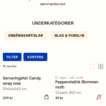
sammankomst.
UNDERKATEGORIER
ENGÅNGSARTIKLAR
GLAS & PORSLIN
FILTER
SORTERA
76
resultat
Serveringsfat Candy
Ej i lager – sök i butik
Papperstallrik Blomman
wrap rosa
multi
35x4,6x14,5 cm
12-pack, Ø19 cm
Pris
299 kr
:
299 kr
Pris
39 kr
:
39 kr