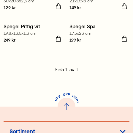
30x20,8x2,5 cm
21x15x8 cm
Pris
129 kr
:
129 kr
Pris
149 kr
:
149 kr
Spegel Piffig vit
Spegel Spa
19,8x13,5x1,3 cm
17,3x23 cm
Pris
249 kr
:
249 kr
Pris
199 kr
:
199 kr
Sida
1
av
1
P
U
P
U
P
P
P
U
P
!
Sortiment