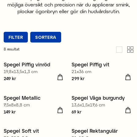
möjliga översikt och precision när du applicerar smink,
plockar ögonbryn eller gör din hudvårdsrutin.
FILTER
SORTERA
8
resultat
Spegel Piffig vinröd
Spegel Piffig vit
Nyhet
19,8x13,5x1,3 cm
21x36 cm
Pris
249 kr
:
249 kr
Pris
299 kr
:
299 kr
Spegel Metallic
Spegel Våga burgundy
7,5x8x8,8 cm
13,6x1,5x17,6 cm
Pris
149 kr
:
149 kr
Pris
69 kr
:
69 kr
Spegel Soft vit
Spegel Rektangulär