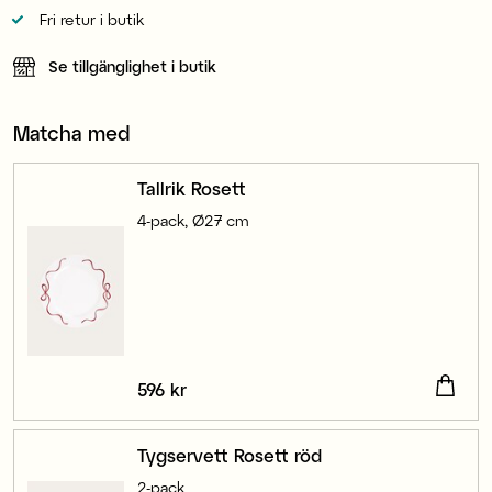
Fri retur i butik
Se tillgänglighet i butik
Matcha med
Tallrik Rosett
4-pack, Ø27 cm
Pris
596 kr
:
596 kr
Tygservett Rosett röd
2-pack