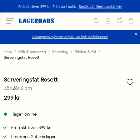
Sök
Fri frakt över 399 kr - Fri retur i butik -
Besök vår företagssida
här
Säsongens nyheter är här - se hela kollektionen
Välj språk / valuta
Hem
Kök & servering
Servering
Brickor & fat
Serveringsfat Rosett
1
/
3
DK / EUR
FI / EUR
Serveringsfat Rosett
38x26x3 cm
NO / NKR
Pris
299 kr
:
299 kr
SE / SEK
I lager online
Fri frakt över 399 kr
Leverans 2-4 vardagar