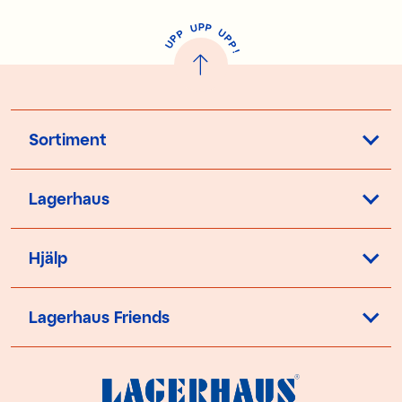
P
U
P
U
P
P
P
U
P
!
Sortiment
Lagerhaus
Hjälp
Lagerhaus Friends