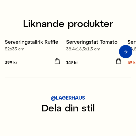
Liknande produkter
Serveringstallrik Ruffle
Serveringsfat Tomato
Ser
S
52x33 cm
38,4x16,3x1,3 cm
28,
Pris
399 kr
:
399 kr
Pris
149 kr
:
149 kr
Nuv
59 k
59 
@LAGERHAUS
Dela din stil