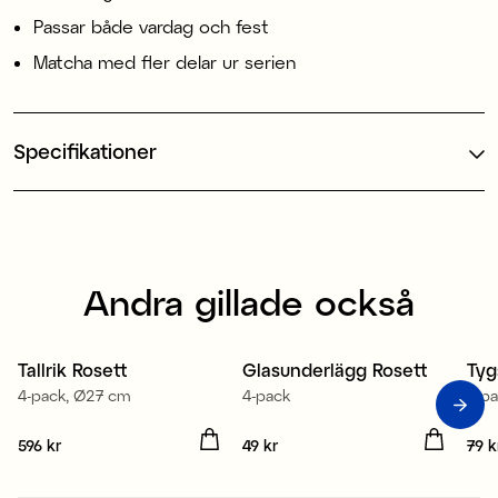
Passar både vardag och fest
Matcha med fler delar ur serien
Specifikationer
Andra gillade också
1
Tallrik Rosett
Glasunderlägg Rosett
Tyg
4-pack, Ø27 cm
4-pack
2-p
Pris
596 kr
:
596 kr
Pris
49 kr
:
49 kr
Pris
79 k