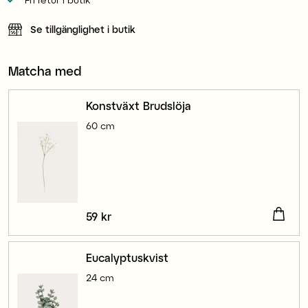
Se tillgänglighet i butik
Matcha med
Konstväxt Brudslöja
60 cm
Pris
59 kr
:
59 kr
Eucalyptuskvist
24 cm