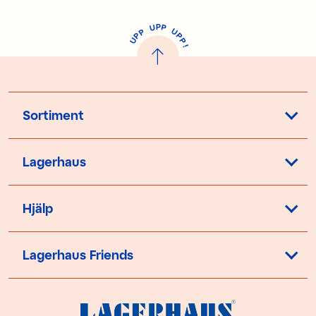
P
U
P
U
P
P
P
U
P
!
Sortiment
Lagerhaus
Hjälp
Lagerhaus Friends