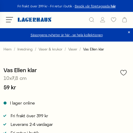
Sök
Fri frakt över 399 kr - Fri retur i butik -
Besök vår företagssida
här
Säsongens nyheter är här - se hela kollektionen
Välj språk / valuta
Hem
Inredning
Vaser & krukor
Vaser
Vas Ellen klar
1
/
4
DK / EUR
Medlem 2 för 99 kr
Vas Ellen klar
FI / EUR
10x7,8 cm
NO / NKR
Pris
59 kr
:
59 kr
SE / SEK
I lager online
Fri frakt över 399 kr
Leverans 2-4 vardagar
Fri retur i butik