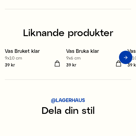
Liknande produkter
Vas Bruket klar
Vas Bruka klar
Vas
Medlem 3 för 99 kr
Medlem 3 för 99 kr
M
9x10 cm
9x6 cm
9x1
Pris
39 kr
:
39 kr
Pris
39 kr
:
39 kr
Pris
39 k
@LAGERHAUS
Dela din stil