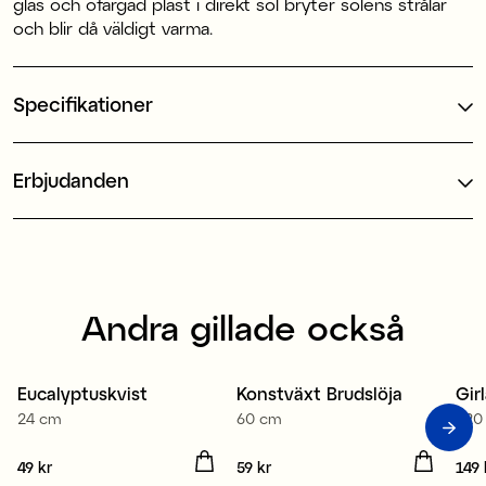
glas och ofärgad plast i direkt sol bryter solens strålar
och blir då väldigt varma.
Specifikationer
Erbjudanden
Andra gillade också
Eucalyptuskvist
Konstväxt Brudslöja
Gir
24 cm
60 cm
120
Pris
49 kr
:
49 kr
Pris
59 kr
:
59 kr
Pris
149 