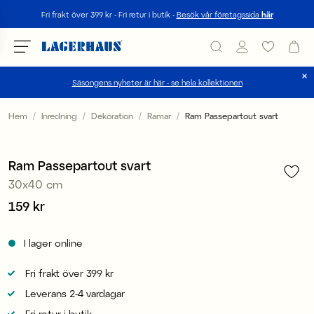
Sök
Fri frakt över 399 kr - Fri retur i butik -
Besök vår företagssida
här
Säsongens nyheter är här - se hela kollektionen
Välj språk / valuta
Hem
Inredning
Dekoration
Ramar
Ram Passepartout svart
1
/
2
DK / EUR
3 för 2
Ram Passepartout svart
FI / EUR
30x40 cm
NO / NKR
Pris
159 kr
:
159 kr
SE / SEK
I lager online
Fri frakt över 399 kr
Leverans 2-4 vardagar
Fri retur i butik