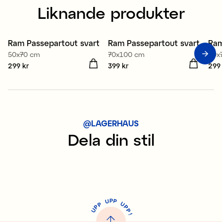
Liknande produkter
Ram Passepartout svart
Ram Passepartout svart
Ram
3 för 2
3 för 2
3
50x70 cm
70x100 cm
50x
Pris
299 kr
:
299 kr
Pris
399 kr
:
399 kr
Pris
299
@LAGERHAUS
Dela din stil
P
U
P
U
P
P
P
U
P
!