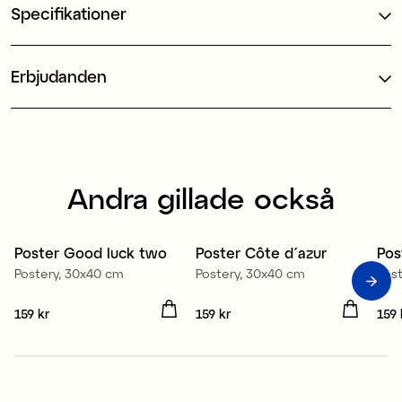
Specifikationer
Erbjudanden
Andra gillade också
Poster Good luck two
Poster Côte d´azur
Pos
Postery, 30x40 cm
Postery, 30x40 cm
Pos
Pris
159 kr
:
159 kr
Pris
159 kr
:
159 kr
Pris
159 