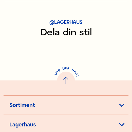
@LAGERHAUS
Dela din stil
P
U
P
U
P
P
P
U
P
!
Sortiment
Lagerhaus