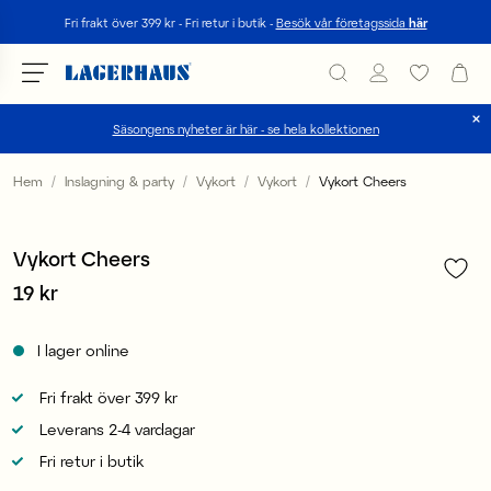
Sök
Fri frakt över 399 kr - Fri retur i butik -
Besök vår företagssida
här
Säsongens nyheter är här - se hela kollektionen
Välj språk / valuta
Hem
Inslagning & party
Vykort
Vykort
Vykort Cheers
1
/
3
DK / EUR
3 för 2
Vykort Cheers
FI / EUR
Pris
19 kr
:
19 kr
NO / NKR
I lager online
SE / SEK
Fri frakt över 399 kr
Leverans 2-4 vardagar
Fri retur i butik