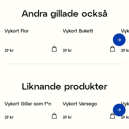
Andra gillade också
Vykort Flor
Vykort Bukett
Vyk
3 för 2
3 för 2
3
Pris
19 kr
:
19 kr
Pris
19 kr
:
19 kr
Pris
19 k
Liknande produkter
Vykort Gillar som f*n
Vykort Varsego
Vyk
3 för 2
3 för 2
3
Pris
19 kr
:
19 kr
Pris
19 kr
:
19 kr
Pris
19 k